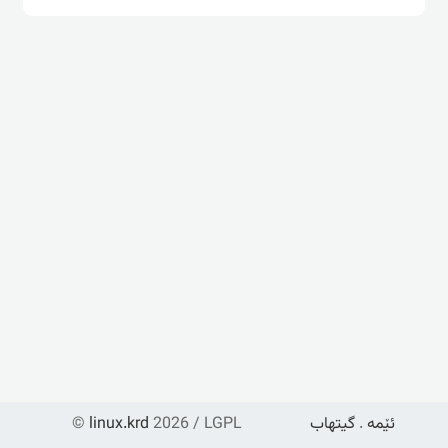
ئێمە
.
گیتهاب
2026 / LGPL
linux.krd
©