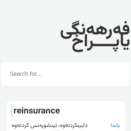
فەرهەنگی
یاپــــراخ
Word
reinsurance
یاسا
دابینکردنەوە، ئینشورەنس کردنەوە