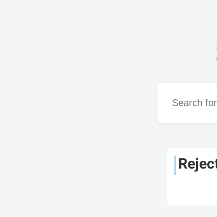
Word
Rejec