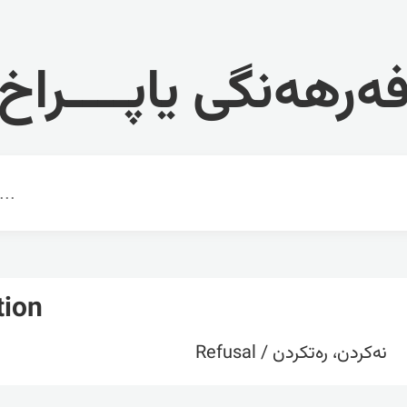
ەرهەنگی یاپــــراخ
tion
نەکردن، رەتکردن / Refusal