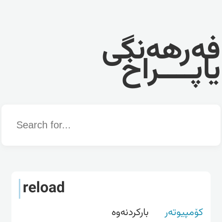
فەرهەنگی
یاپــــراخ
Word
reload
کۆمپیوتەر
باركردنه‌وه‌