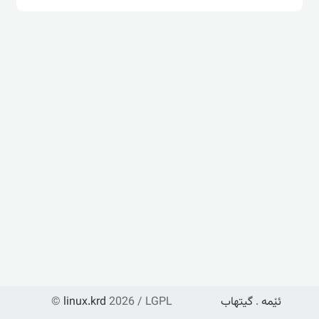
ئێمە
.
گیتهاب
2026 / LGPL
linux.krd
©