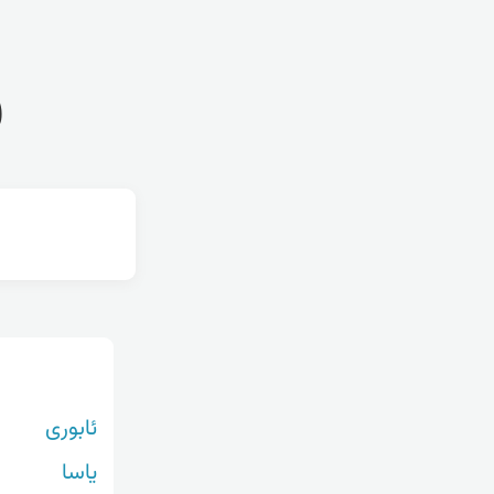
ف
ئابوری
یاسا