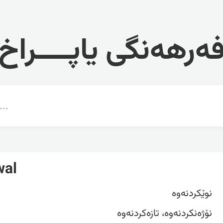
ەرهەنگی یاپــــراخ
wal
نوێکردنەوە
نۆژەنکردنەوە، تازەکردنەوە