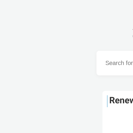
Word
Rene