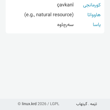
کورمانجی
çavkanî
هاوواتا
(e.g., natural resource)
یاسا
سەرچاوە
ئێمە
.
گیتهاب
2026 / LGPL
linux.krd
©