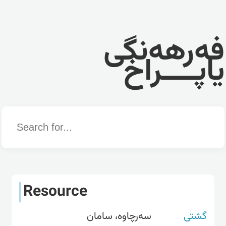
فەرهەنگی
یاپــــراخ
Word
Resource
گشتی
سەرچاوە، سامان