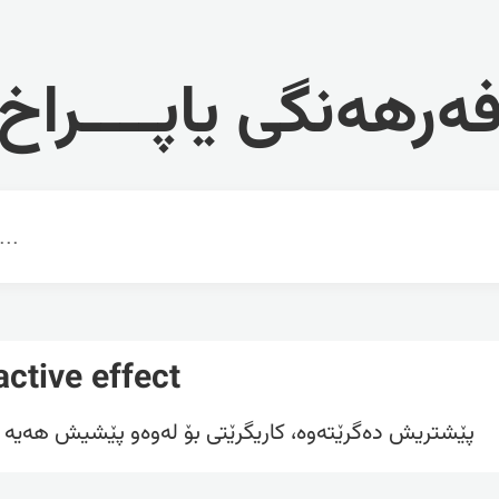
ەرهەنگی یاپــــراخ
active effect
پێشتریش دەگرێتەوە، کاریگرێتی بۆ لەوەو پێشیش هەیە