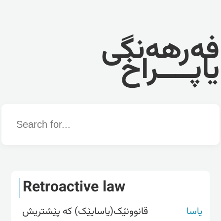
فەرهەنگی
یاپــــراخ
Word
Retroactive law
یاسا
قانوونێک(یاسایێک) کە پێشتریش