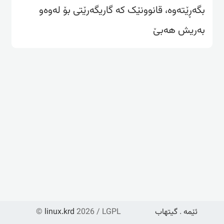
بگەڕێتەوە، قانوونێک کە گاریگەرێتی بۆ لەوەو
بەریش هەبێ
ئێمە
.
گیتهاب
2026 / LGPL
linux.krd
©