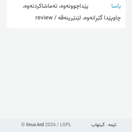
یاسا
پێداچوونەوە، تەماشاکردنەوە،
چاوپێدا گێڕانەوە، لێنێرینەڤە / review
ئێمە
.
گیتهاب
2026 / LGPL
linux.krd
©