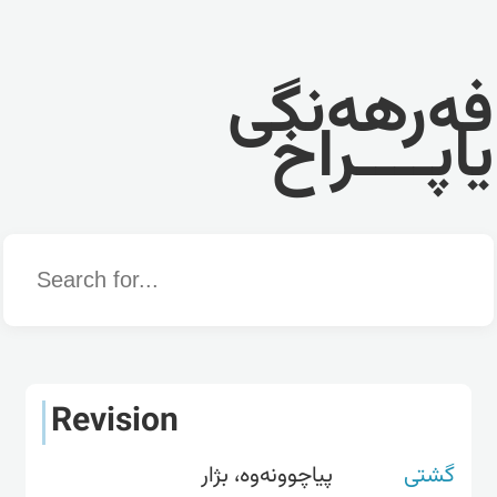
فەرهەنگی
یاپــــراخ
Word
Revision
گشتی
پیاچوونەوە، بژار