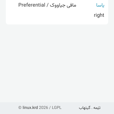
یاسا
مافی جیاووک / Preferential
right
©
linux.krd
2026 / LGPL
گیتهاب
.
ئێمە