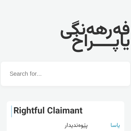
فەرهەنگی
یاپــــراخ
Word
Rightful Claimant
یاسا
پێوەندیدار