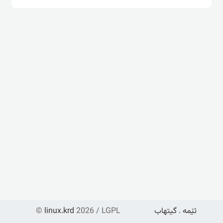
ئێمە
.
گیتهاب
2026 / LGPL
linux.krd
©