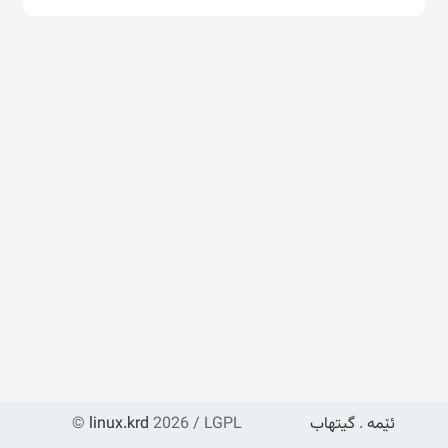
ئێمە
.
گیتهاب
2026 / LGPL
linux.krd
©