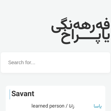
فەرهەنگی
یاپــــراخ
Word
Savant
یاسا
زانا / learned person