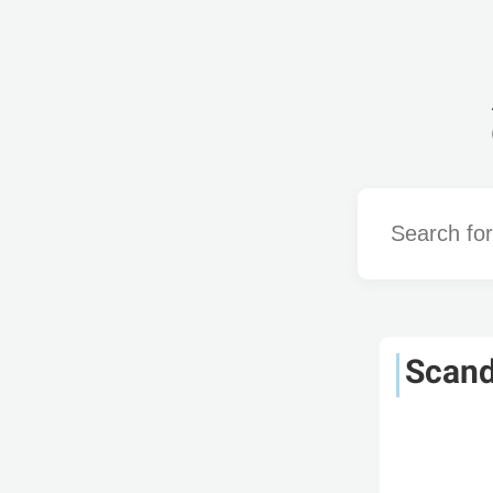
Word
Scand