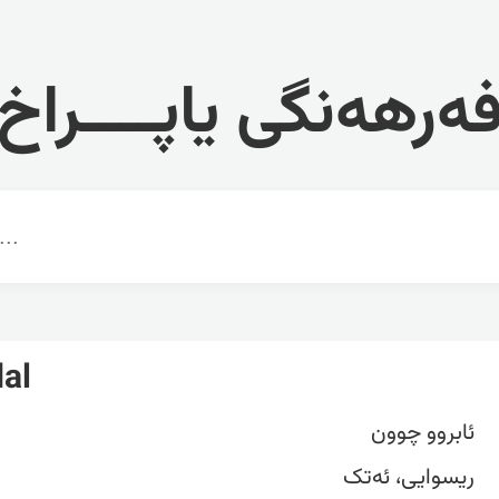
ەرهەنگی یاپــــراخ
al
‏ئابروو چوون
ریسوایی، ئەتک