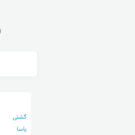
ف
گشتی
یاسا