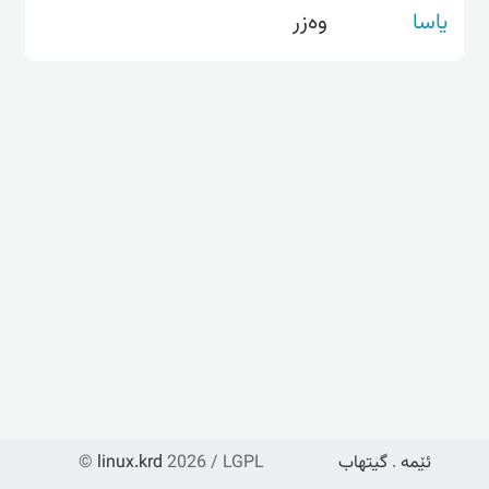
یاسا
وەزر
ئێمە
.
گیتهاب
2026 / LGPL
linux.krd
©