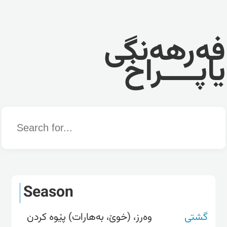
فەرهەنگی
یاپــــراخ
Word
Season
گشتی
وەرز، (خوێ، بەهارات) پێوە کردن