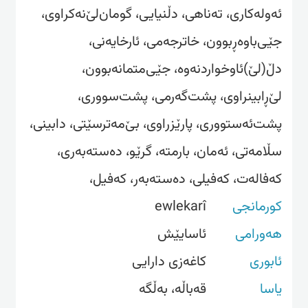
ئەولەکاری، تەناهی، دڵنیایی، گومان‌لێ‌نەکراوی،
جێی‌باوەڕبوون، خاترجەمی، ئارخایەنی،
دڵ(لێ)ئاوخواردنەوە، جێی‌متمانەبوون،
لێ‌ڕابینراوی، پشت‌گەرمی، پشت‌سووری،
پشت‌ئەستووری، پارێزراوی، بێ‌مەترسێتی، دابینی،
سڵامەتی، ئەمان، بارمتە، گرێو، دەستەبەری،
کەفالەت، کەفیلی، دەستەبەر، کەفیل،
کورمانجی
ewlekarî
هەورامی
ئاسایێش
ئابوری
کاغەزی دارایی
یاسا
قەباڵە، بەڵگە