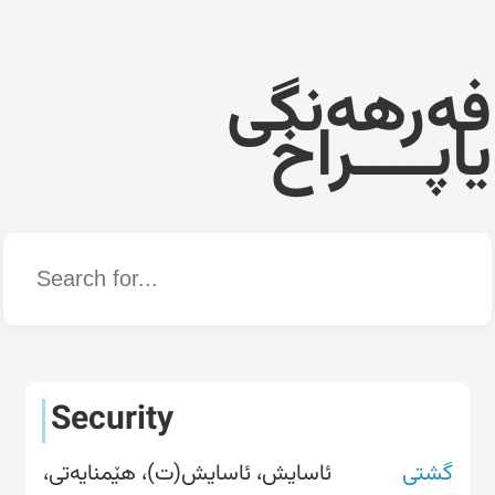
فەرهەنگی
یاپــــراخ
Word
Security
گشتی
ئاسایش، ئاسایش(ت)، هێمنایەتی،