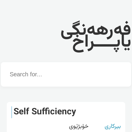
فەرهەنگی
یاپــــراخ
Word
Self Sufficiency
بیرکاری
خۆبژێوی