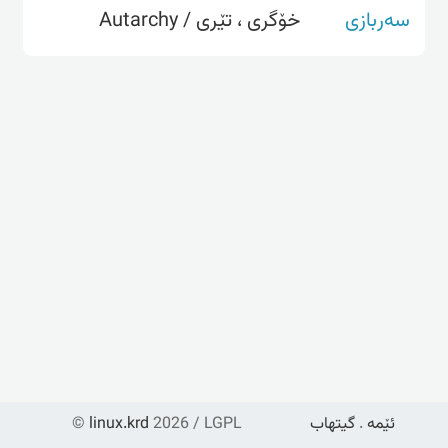
سەربازی
خۆگری ، تێری / Autarchy
ئێمە
.
گیتهاب
2026 / LGPL
linux.krd
©