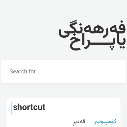
فەرهەنگی
یاپــــراخ
Word
shortcut
کۆمپیوتەر
قه‌دبڕ