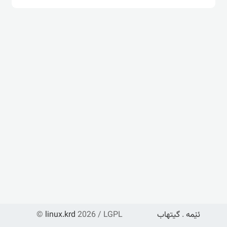
ئێمە
.
گیتهاب
2026 / LGPL
linux.krd
©