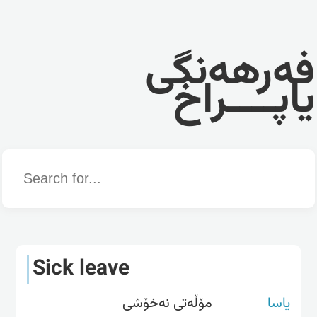
فەرهەنگی
یاپــــراخ
Word
Sick leave
یاسا
مۆڵەتی نەخۆشی