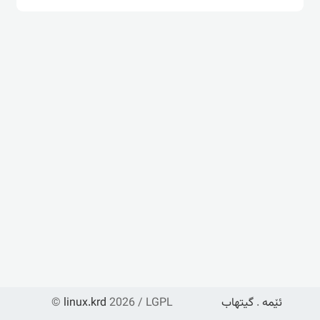
ئێمە
.
گیتهاب
2026 / LGPL
linux.krd
©