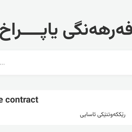
ەرهەنگی یاپــــراخ
e contract
رێککەوتنێکی ئاسایی