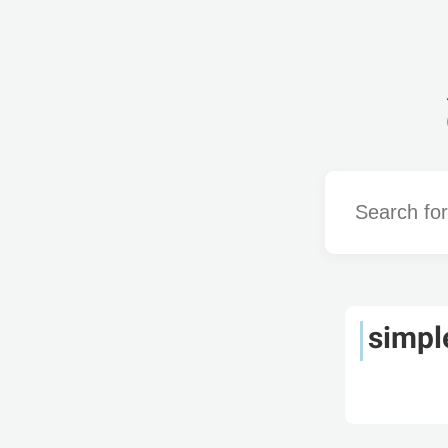
Word
simpl