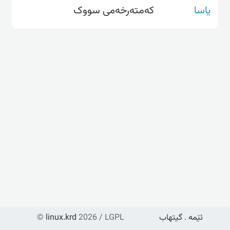
یاسا
کەمتەرخەمی سووک
ئێمە
.
گیتهاب
2026 / LGPL
linux.krd
©