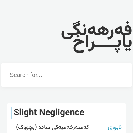
فەرهەنگی
یاپــــراخ
Word
Slight Negligence
ئابوری
کەمتەرخەمیەکی سادە (بچووک)