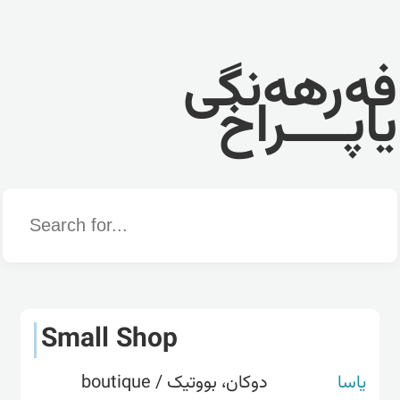
فەرهەنگی
یاپــــراخ
Word
Small Shop
یاسا
دوکان، بووتیک / boutique