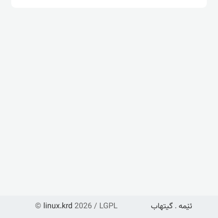
ئێمە
.
گیتهاب
2026 / LGPL
linux.krd
©