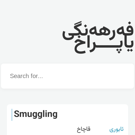
فەرهەنگی
یاپــــراخ
Word
Smuggling
ئابوری
قاچاخ