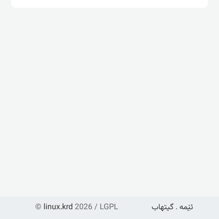
ئێمە
.
گیتهاب
2026 / LGPL
linux.krd
©