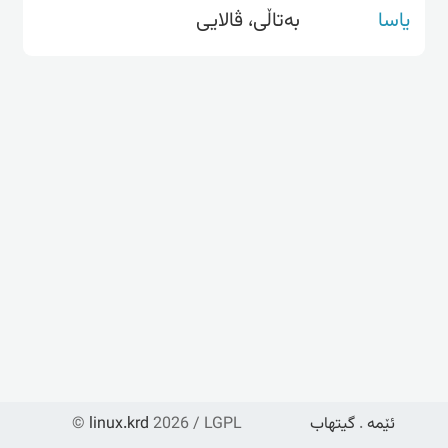
یاسا
بەتاڵی، ڤالایی
ئێمە
.
گیتهاب
2026 / LGPL
linux.krd
©