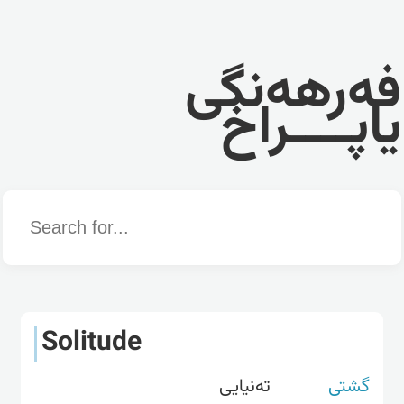
فەرهەنگی
یاپــــراخ
Word
Solitude
گشتی
تەنیایی