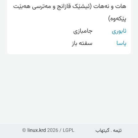
هات و نەهات (ئیشێک قازانج و مەترسی هەبێت
پێکەوە)
ئابوری
جامبازی
یاسا
سفتە باز
ئێمە
.
گیتهاب
2026 / LGPL
linux.krd
©