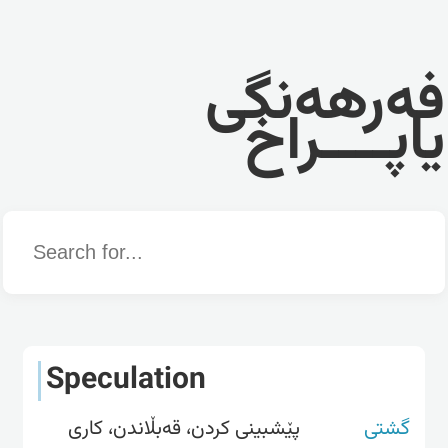
فەرهەنگی
یاپــــراخ
Word
Speculation
گشتی
پێشبینی کردن، قەبڵاندن، کاری