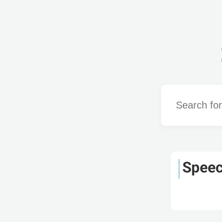
Word
Speec