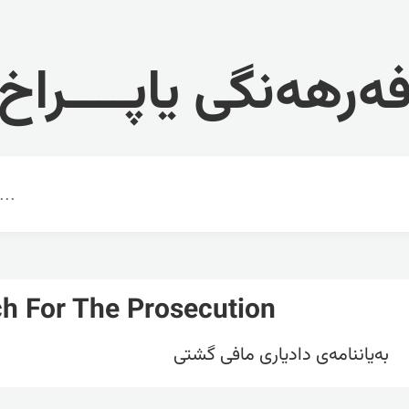
ەرهەنگی یاپــــراخ
h For The Prosecution
بەیاننامەی دادیاری مافی گشتی