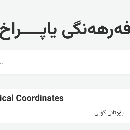
ەرهەنگی یاپــــراخ
ical Coordinates
پۆوتانی گۆیی