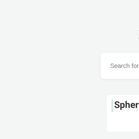
Word
Spher