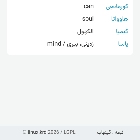
کورمانجی
can
هاوواتا
soul
کیمیا
الکهول
یاسا
زەینی، بیری / mind
ئێمە
.
گیتهاب
2026 / LGPL
linux.krd
©