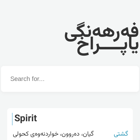
فەرهەنگی
یاپــــراخ
Word
Spirit
گشتی
گیان، دەروون، خواردنەوەى کحولی