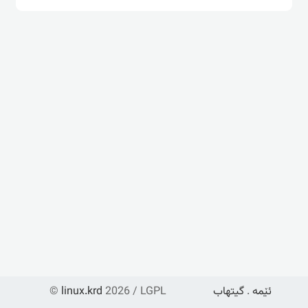
ئێمە
.
گیتهاب
2026 / LGPL
linux.krd
©