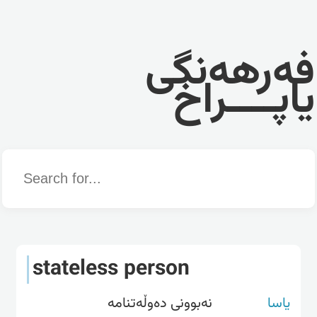
فەرهەنگی
یاپــــراخ
Word
stateless person
یاسا
نەبوونی دەوڵەتنامە