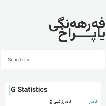
فەرهەنگی
یاپــــراخ
Word
G Statistics
ئامار
ئامارزانیی g