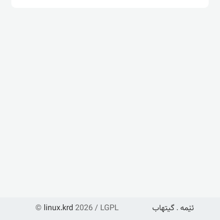
ئێمە
.
گیتهاب
2026 / LGPL
linux.krd
©