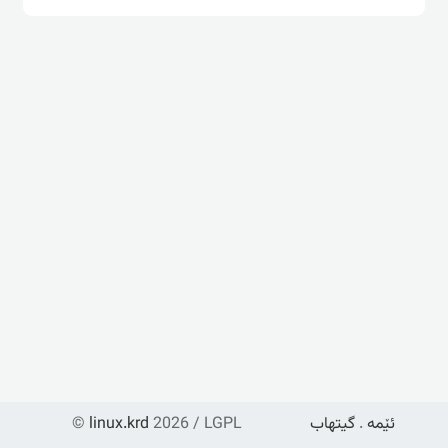
ئێمە
.
گیتهاب
2026 / LGPL
linux.krd
©