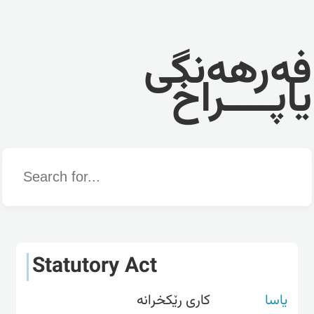
فەرهەنگی
یاپــــراخ
Word
Statutory Act
یاسا
کاری رێکخرانە