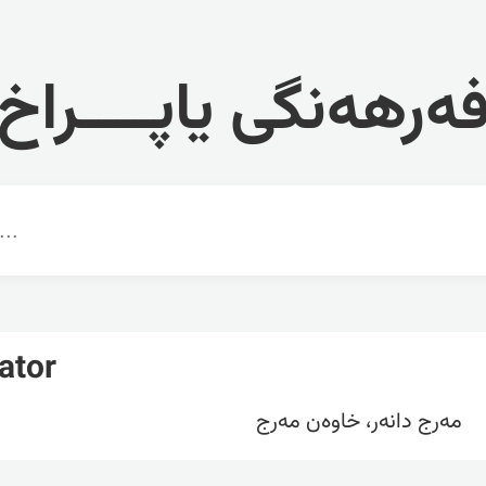
ەرهەنگی یاپــــراخ
ator
مەرج دانەر، خاوەن مەرج