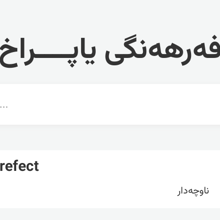
ەرهەنگی یاپــــراخ
refect
ناوچەدار