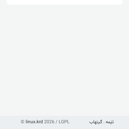
ئێمە
.
گیتهاب
2026 / LGPL
linux.krd
©