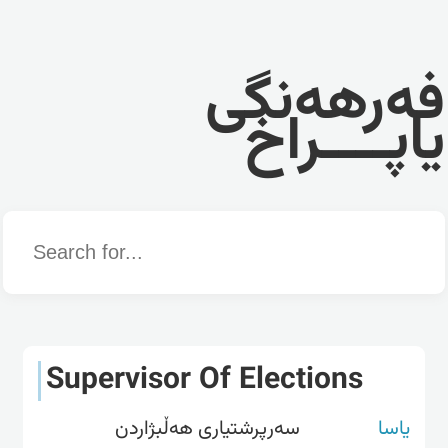
فەرهەنگی
یاپــــراخ
Word
Supervisor Of Elections
یاسا
سەرپرشتیاری هەڵبژاردن