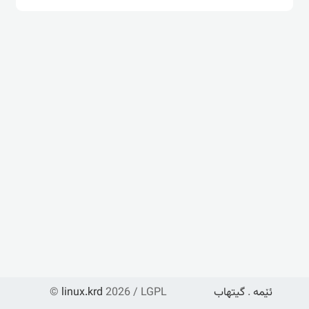
©
linux.krd
2026 / LGPL
گیتهاب
.
ئێمە