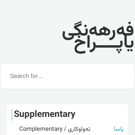
فەرهەنگی
یاپــــراخ
Word
Supplementary
یاسا
تەواوکاری / Complementary