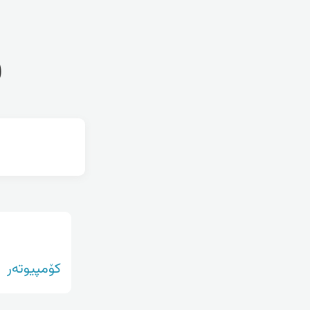
ف
کۆمپیوتەر