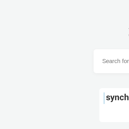
Word
synch