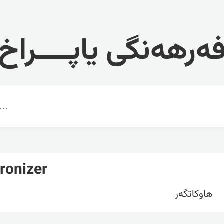
ەرهەنگی یاپــــراخ
ronizer
هاوکاتگه‌ر