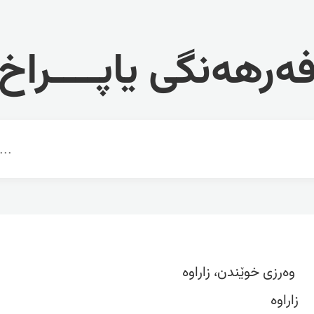
ەرهەنگی یاپــــراخ
‏وەرزی خوێندن، ‏زاراوە‎
زاراوە