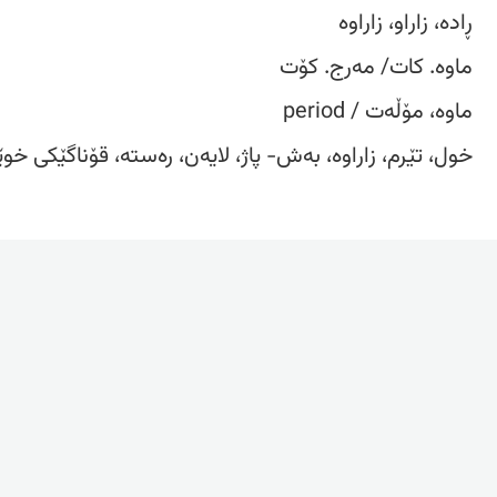
ڕادە، زاراو، زاراوە
ماوە. کات/ مەرج. کۆت
ماوە، مۆڵەت / period
خول، تێرم، زاراوە، بەش- پاژ، لایەن، رەستە، قۆناگێکی خو