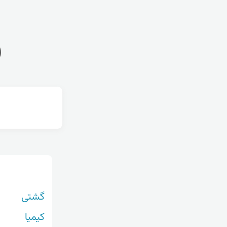
ف
گشتی
کیمیا