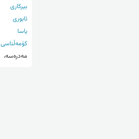
بیرکاری
ئابوری
یاسا
کۆمەڵناسی
مەدرەسە،