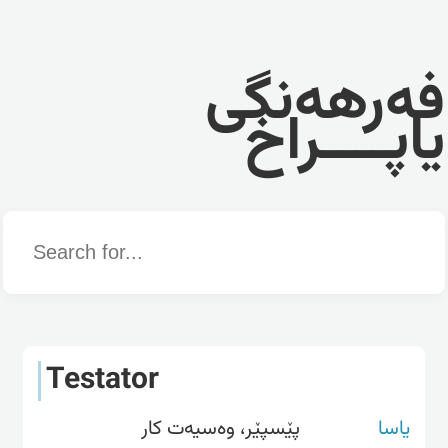
فەرهەنگی
یاپــــراخ
Word
Testator
یاسا
پێسپێر، وەسیەت کار