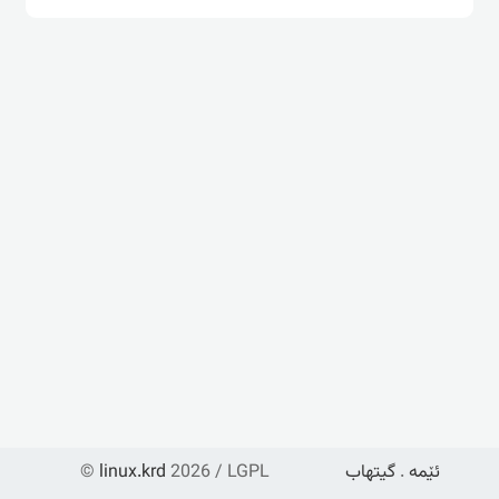
ئێمە
.
گیتهاب
2026 / LGPL
linux.krd
©