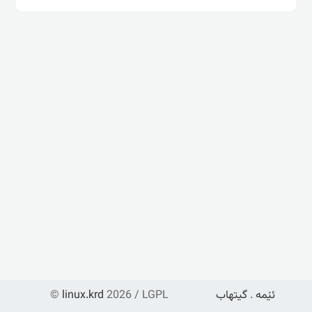
ئێمە
.
گیتهاب
2026 / LGPL
linux.krd
©