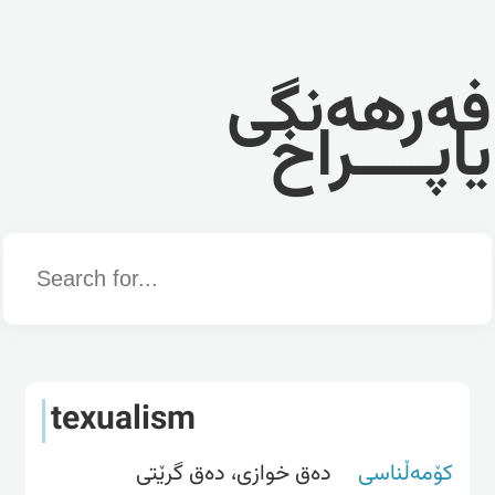
فەرهەنگی
یاپــــراخ
Word
texualism
کۆمەڵناسی
دەق خوازی، دەق گرێتی