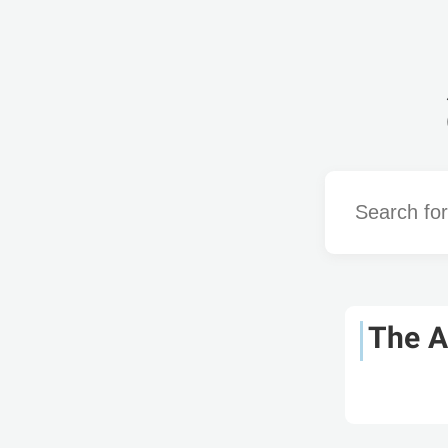
Word
The 