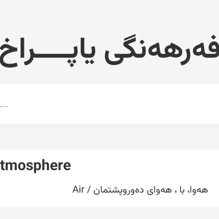
ەرهەنگی یاپــــراخ
Atmosphere
هەوا، با ، هەوای دەوروپشتمان / Air