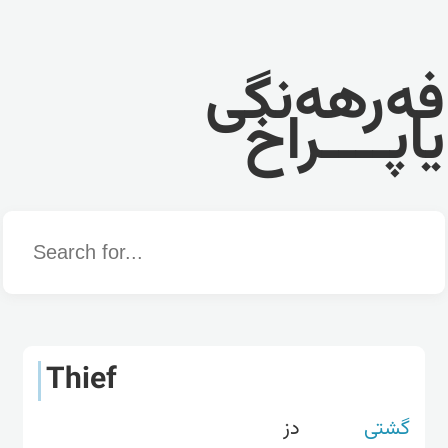
فەرهەنگی
یاپــــراخ
Word
Thief
گشتی
‏دز