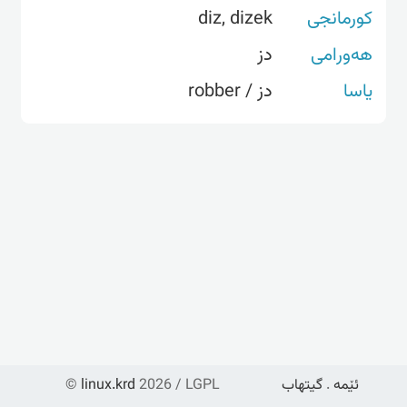
کورمانجی
diz, dizek
هەورامی
دز
یاسا
دز / robber
ئێمە
.
گیتهاب
2026 / LGPL
linux.krd
©