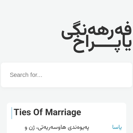
فەرهەنگی
یاپــــراخ
Word
Ties Of Marriage
یاسا
پەیوەندی هاوسەریەتی، ژن و