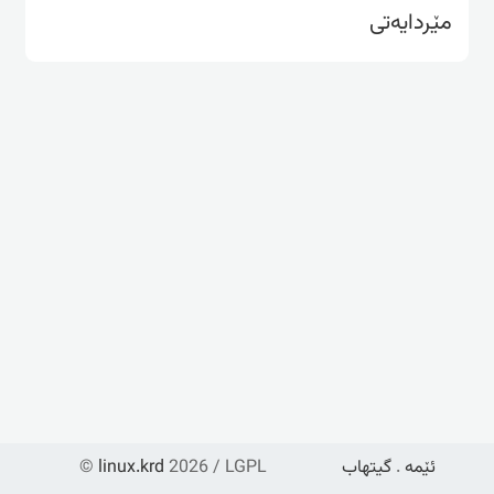
مێردایەتی
ئێمە
.
گیتهاب
2026 / LGPL
linux.krd
©