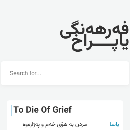
فەرهەنگی
یاپــــراخ
Word
To Die Of Grief
یاسا
مردن بە هۆی خەم و پەژارەوە