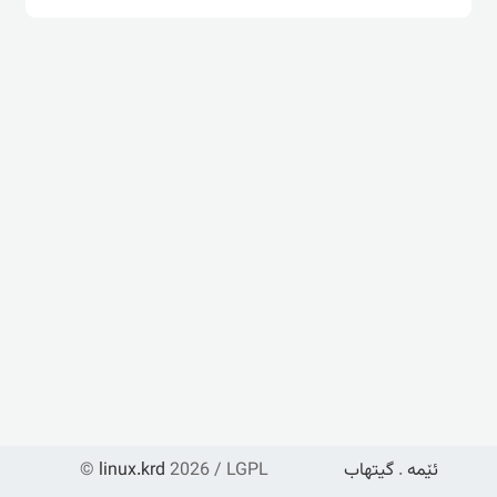
ئێمە
.
گیتهاب
2026 / LGPL
linux.krd
©