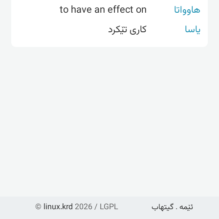
هاوواتا
to have an effect on
یاسا
کاری تێکرد
ئێمە
.
گیتهاب
2026 / LGPL
linux.krd
©