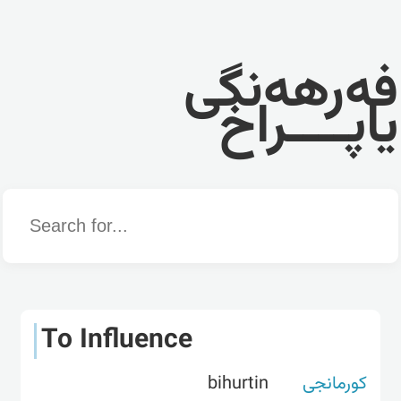
فەرهەنگی
یاپــــراخ
Word
To Influence
کورمانجی
bihurtin