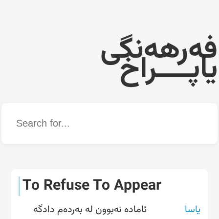
فەرهەنگی
یاپــــراخ
Word
To Refuse To Appear
یاسا
ئامادە نەبوون لە بەردەم دادگە