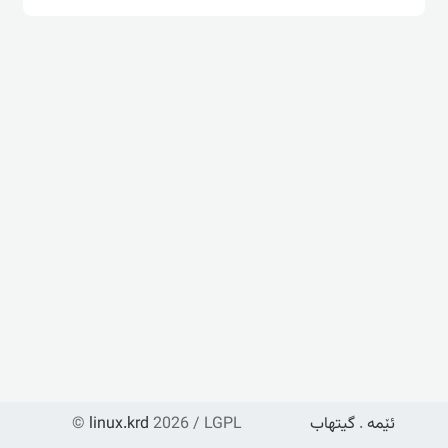
ئێمە
.
گیتهاب
2026 / LGPL
linux.krd
©