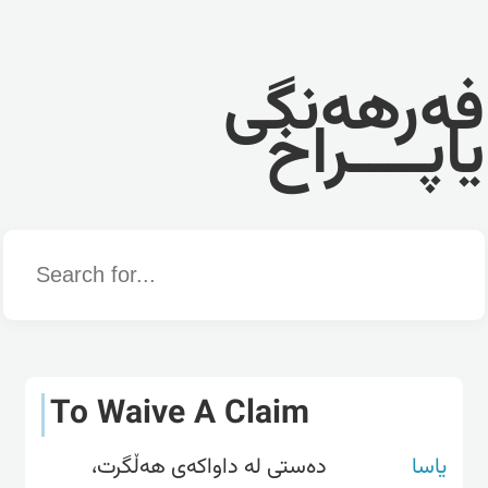
فەرهەنگی
یاپــــراخ
Word
To Waive A Claim
یاسا
دەستی لە داواکەی هەڵگرت،