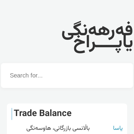
فەرهەنگی
یاپــــراخ
Word
Trade Balance
یاسا
باڵانسی بازرگانی، هاوسەنگی