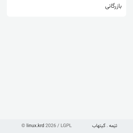
بازرگانی
ئێمە
.
گیتهاب
2026 / LGPL
linux.krd
©