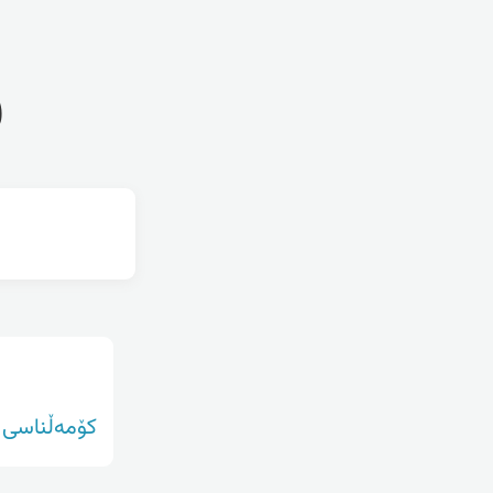
ف
کۆمەڵناسی