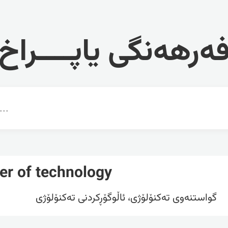
ەرهەنگی یاپــــراخ
fer of technology
گواستنەوی تەکنۆلۆژی، ئاڵوگۆڕکردنی تەکنۆلۆژی