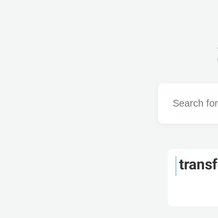
Word
trans