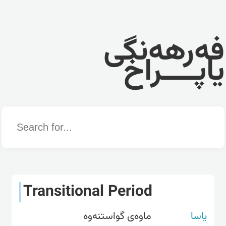
فەرهەنگی
یاپــــراخ
Word
Transitional Period
یاسا
ماوەی گواستنەوە