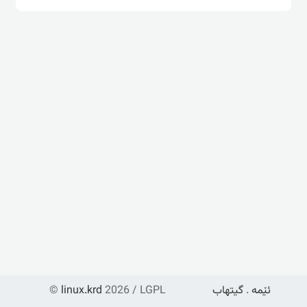
ئێمە
.
گیتهاب
2026 / LGPL
linux.krd
©