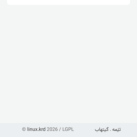
ئێمە
.
گیتهاب
2026 / LGPL
linux.krd
©