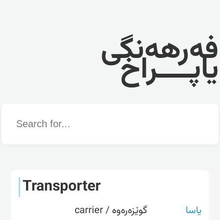
فەرهەنگی
یاپــــراخ
Word
Transporter
یاسا
گوێزەرەوە / carrier