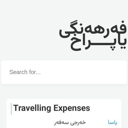
فەرهەنگی
یاپــــراخ
Word
Travelling Expenses
یاسا
خەرجی سەفەر