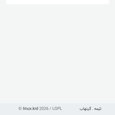
ئێمە
.
گیتهاب
2026 / LGPL
linux.krd
©