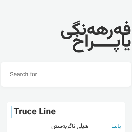
فەرهەنگی
یاپــــراخ
Word
Truce Line
یاسا
هێڵی ئاگربەستن